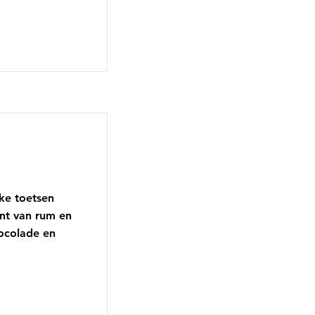
jke toetsen
nt van rum en
hocolade en