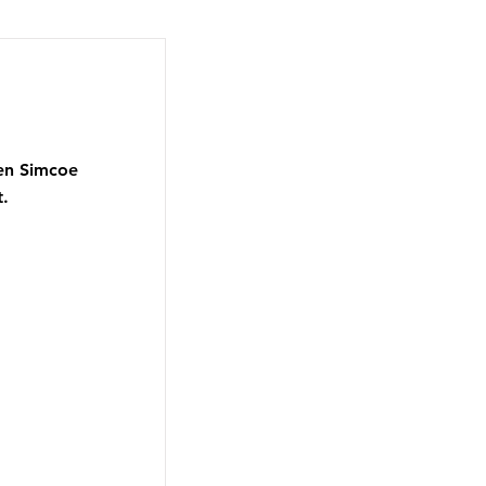
 en Simcoe
.