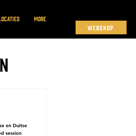
LOCATIES
More
WEBSHOP
en
se en Duitse
ed session