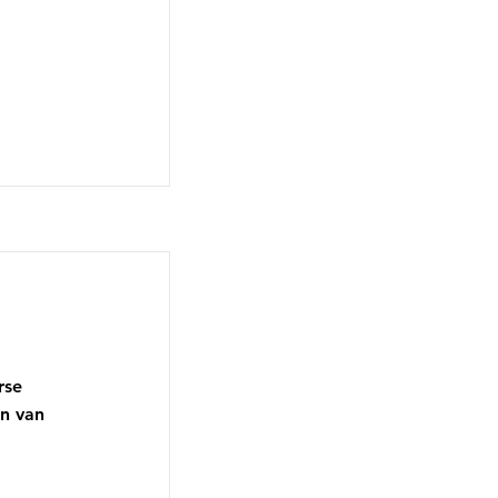
rse
en van