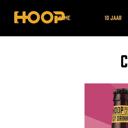
HOME
10 JAAR
C