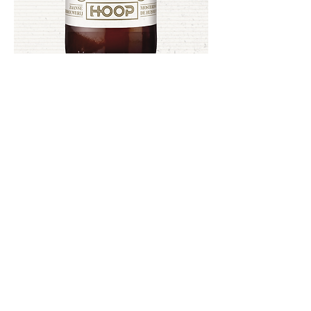
ALCOHOL 6,5%
Previous
Next
Aanmelden Nieuwsbrief
© 2025 Powered and secured by
Lacandon Groep/Brouwerij Hoop