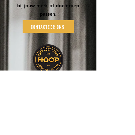
bij jouw merk of doelgroep
passen.
Contacteer Ons
Private Label
Op zoek naar een origineel
relatiegeschenk of een uniek
product voor jouw merk?
Met een private label van
Brouwerij HOOP geef je een van