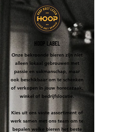
HOOP Label
Onze bekroonde bieren zijn niet
alleen lokaal gebrouwen met
passie en vakmanschap, maar
ook beschikbaar om te schenken
of verkopen in jouw horecazaak,
winkel of bedrijfslocatie.
Kies uit ons vaste assortiment of
werk samen met ons team om te
bepalen welke bieren het beste