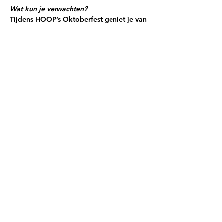
Wat kun je verwachten?
Tijdens HOOP’s Oktoberfest geniet je van 
een compleet verzorgde avond:
Meer weergeven
TICKETS
Deel dit evenement
Aanmelden Nieuwsbrief